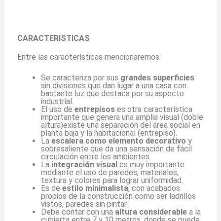
CARACTERISTICAS
Entre las características mencionaremos:
Se caracteriza por sus
grandes superficies
sin divisiones que dan lugar a una casa con
bastante luz que destaca por su aspecto
industrial.
El uso de
entrepisos
es otra característica
importante que genera una amplia visual (doble
altura)existe una separación del área social en
planta baja y la habitacional (entrepiso).
La
escalera como elemento decorativo
y
sobresaliente que da una sensación de fácil
circulación entre los ambientes.
La
integración visual
es muy importante
mediante el uso de paredes, materiales,
textura y colores para lograr uniformidad.
Es de
estilo minimalista
, con acabados
propios de la construcción como ser ladrillos
vistos, paredes sin pintar.
Debe contar con una
altura considerable
a la
cubierta entre 7 y 10 metros, donde se puede