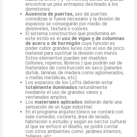
encontrar un piso entrepiso destinado a los
dormitorios.
Ausencia de puertas,
uso de puertas
corredizas si fuese necesario y la división de
espacios se conseguirán por medio de
desniveles, textura o colores.
El sistema constructivo que predomina en
este estilo es el
uso de vigas y de columnas
de acero o de hormigón
cuya función es
poder cubrir grandes luces con el uso de poco
material para sustituir la división con muros.
Estos elementos pueden ser muebles
(sillones, roperos, libreros ) que podrán ser de
materiales de construcción en seco (paneles
durlok, láminas de madera como aglomerados,
o mallas metálicas, etc)
Los espacios de los Lofts deberán estar
totalmente iluminados
naturalmente
mediante el uso de grandes vanos y
ventanales amplios.
Los
materiales aplicados
deberán darle una
sensación de un lugar industrial.
En el programa arquitectónico se contará con:
sala-comedor, cocineta, área de lavado,
habitación o estudio y según es sector cultural
al que se enfocó el diseño, se podrá contar
con otros ambientes como jardines internos,
talleres, etc.